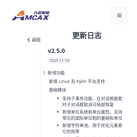
跳
至
菜
内
容
更新日志
单
返回
v2.5.0
2025-11-14
新增功能
新增 Linux 及 Kylin 平台支持
基础模块
支持子事务功能，在对话框嵌套
时子对话框取消可局部恢复
新增单位系统和单位属性，支持
常见的国际单位制的量纲和单位
新增字符串池，用于优化元素索
引的效率