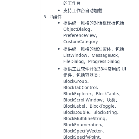
的工作台
支持工作台自动加载
UI组件
提供统一风格的对话框模板包括
ObjectDialog，
PreferenceView，
CustomCategory
提供统一风格的标准窗体，包括
ListWindow，MessageBox，
FileDialog，ProgressDialog
提供工业软件开发33种常用的 UI
组件，包括容器类：
BlockGroup、
BlockTabControl、
BlockExplorer、BlockTable、
BlockScrollWindow；块类：
BlockLabel、BlockToggle、
BlockDouble、BlockString、
BlockMultilineString、
BlockEnumeration、
BlockSpecifyVector、
BlockSpecifyPoint、