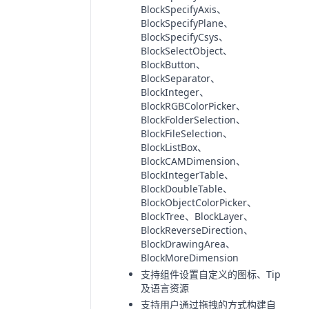
BlockSpecifyAxis、
BlockSpecifyPlane、
BlockSpecifyCsys、
BlockSelectObject、
BlockButton、
BlockSeparator、
BlockInteger、
BlockRGBColorPicker、
BlockFolderSelection、
BlockFileSelection、
BlockListBox、
BlockCAMDimension、
BlockIntegerTable、
BlockDoubleTable、
BlockObjectColorPicker、
BlockTree、BlockLayer、
BlockReverseDirection、
BlockDrawingArea、
BlockMoreDimension
支持组件设置自定义的图标、Tip
及语言资源
支持用户通过拖拽的方式构建自