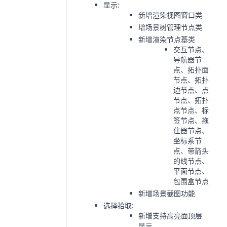
显示:
新增渲染视图窗口类
增场景树管理节点类
新增渲染节点基类
交互节点、
导航器节
点、拓扑面
节点、拓扑
边节点、点
节点、拓扑
点节点、标
签节点、拖
住器节点、
坐标系节
点、带箭头
的线节点、
平面节点、
包围盒节点
新增场景截图功能
选择拾取:
新增支持高亮面顶层
显示